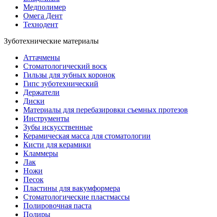
Медполимер
Омега Дент
Технодент
Зуботехнические материалы
Аттачмены
Стоматологический воск
Гильзы для зубных коронок
Гипс зуботехнический
Держатели
Диски
Материалы для перебазировки съемных протезов
Инструменты
Зубы искусственные
Керамическая масса для стоматологии
Кисти для керамики
Кламмеры
Лак
Ножи
Песок
Пластины для вакумформера
Стоматологические пластмассы
Полировочная паста
Полиры