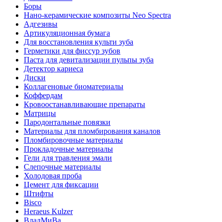
Боры
Нано-керамические композиты Neo Spectra
Адгезивы
Артикуляционная бумага
Для восстановления культи зуба
Герметики для фиссур зубов
Паста для девитализации пульпы зуба
Детектор кариеса
Диски
Коллагеновые биоматериалы
Коффердам
Кровоостанавливающие препараты
Матрицы
Пародонтальные повязки
Материалы для пломбирования каналов
Пломбировочные материалы
Прокладочные материалы
Гели для травления эмали
Слепочные материалы
Холодовая проба
Цемент для фиксации
Штифты
Bisco
Heraeus Kulzer
ВладМиВа